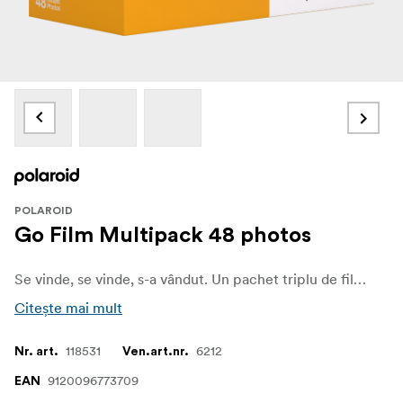
POLAROID
Go Film Multipack 48 photos
Se vinde, se vinde, s-a vândut. Un pachet triplu de film Polaroid Go pentru a vă însoți în călătoria dvs. Adică 48 de fotografii color de dimensiuni reduse pentru a surprinde ideile mari într-o clipă.
Citește mai mult
118531
6212
Nr. art.
Ven.art.nr.
9120096773709
EAN