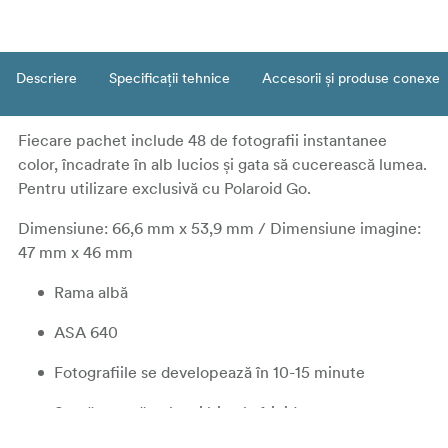
Descriere
Specificații tehnice
Accesorii și produse conexe
Fiecare pachet include 48 de fotografii instantanee
color, încadrate în alb lucios și gata să cucerească lumea.
Pentru utilizare exclusivă cu Polaroid Go.
Dimensiune: 66,6 mm x 53,9 mm / Dimensiune imagine:
47 mm x 46 mm
Rama albă
ASA 640
Fotografiile se developează în 10-15 minute
Se păstrează cel mai bine la frigider