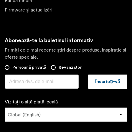
Banca media
Firmware și actualizări
Abonează-te la buletinul informativ
Primiți cele mai recente știri despre produse, inspirație și
oferte speciale.
Persoană privată
Revânzător
Înscrieți-vă
Vizitați o altă piață locală