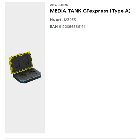
durabilă Lock-Solid care previne deschiderea accidentală
ANGELBIRD
MEDIA TANK CFexpress (Type A)
a carcasei.
123935
Nr. art.
9120056586141
EAN