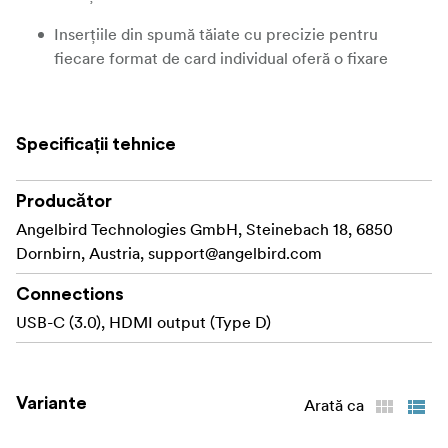
Inserțiile din spumă tăiate cu precizie pentru
fiecare format de card individual oferă o fixare
fermă pentru o protecție fără zdruncinături
împotriva zgârieturilor, îndoirii sau ruperii
componentelor sensibile ale cardurilor.
Specificații tehnice
Închidere durabilă-Mecanism de blocare solidă
menține carcasa închisă cu încredere, protejând
Producător
datele valoroase și împiedicând deschiderea
Angelbird Technologies GmbH, Steinebach 18, 6850
accidentală a carcasei.
Dornbirn, Austria,
support@angelbird.com
Carcasa de buzunar, ușoară, se glisează cu ușurință
Connections
într-o geantă de cameră sau în buzunarul din spate,
USB-C (3.0), HDMI output (Type D)
în timp ce culoarea galbenă strălucitoare o face
ușor de găsit.
SISTEM DE BLOCARE DURABIL ȘI SIGUR PENTRU
Variante
Arată ca
. Media Tank de la Angelbird
LINIȘTE SUFLETEASCĂ
este prevăzut cu un mecanism de blocare sigură și