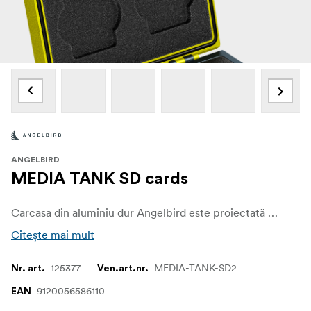
ANGELBIRD
MEDIA TANK SD cards
Carcasa din aluminiu dur Angelbird este proiectată pentru a stoca și transporta până la 4 carduri de memorie și este prevăzută cu un mecanism de blocare sigură și durabilă care previne deschiderea accidentală a carcasei.
Citește mai mult
125377
MEDIA-TANK-SD2
Nr. art.
Ven.art.nr.
9120056586110
EAN