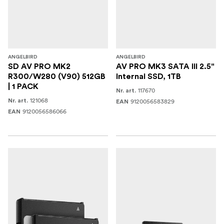
ANGELBIRD
ANGELBIRD
SD AV PRO MK2
AV PRO MK3 SATA III 2.5"
R300/W280 (V90) 512GB
Internal SSD, 1TB
| 1 PACK
117670
Nr. art.
121068
Nr. art.
9120056583829
EAN
9120056586066
EAN