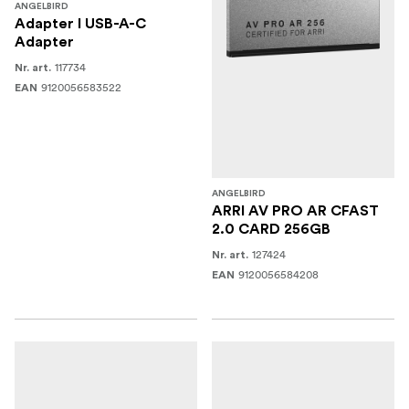
ANGELBIRD
Adapter I USB-A-C
Adapter
117734
Nr. art.
9120056583522
EAN
ANGELBIRD
ARRI AV PRO AR CFAST
2.0 CARD 256GB
127424
Nr. art.
9120056584208
EAN