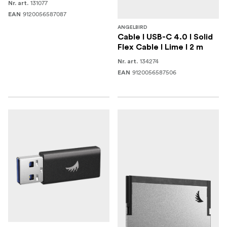
131077
Nr. art.
9120056587087
EAN
ANGELBIRD
Cable I USB-C 4.0 I Solid
Flex Cable I Lime I 2 m
134274
Nr. art.
9120056587506
EAN