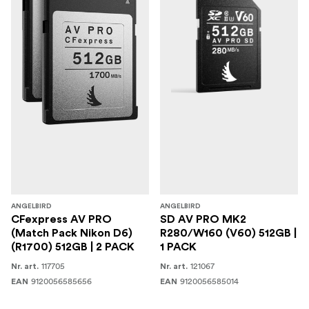
ANGELBIRD
ANGELBIRD
CFexpress AV PRO
SD AV PRO MK2
(Match Pack Nikon D6)
R280/W160 (V60) 512GB |
(R1700) 512GB | 2 PACK
1 PACK
117705
121067
Nr. art.
Nr. art.
9120056585656
9120056585014
EAN
EAN