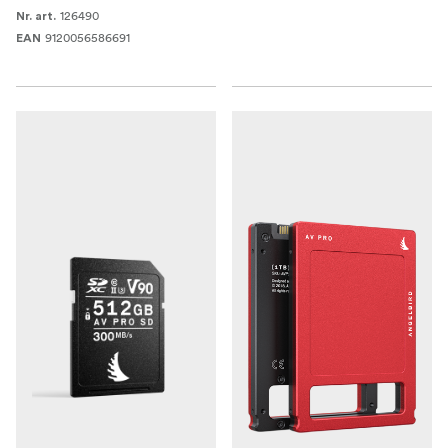
126490
Nr. art.
9120056586691
EAN