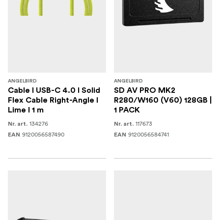
ANGELBIRD
ANGELBIRD
Cable I USB-C 4.0 I Solid
SD AV PRO MK2
Flex Cable Right-Angle I
R280/W160 (V60) 128GB |
Lime I 1 m
1 PACK
134276
117673
Nr. art.
Nr. art.
9120056587490
9120056584741
EAN
EAN