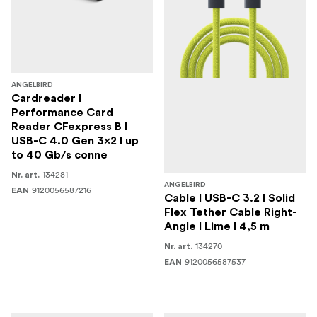
ANGELBIRD
Cardreader I
Performance Card
Reader CFexpress B I
USB-C 4.0 Gen 3x2 I up
to 40 Gb/s conne
134281
Nr. art.
ANGELBIRD
9120056587216
EAN
Cable I USB-C 3.2 I Solid
Flex Tether Cable Right-
Angle I Lime I 4,5 m
134270
Nr. art.
9120056587537
EAN