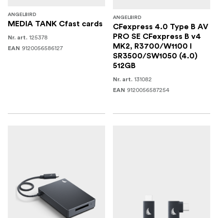
ANGELBIRD
ANGELBIRD
MEDIA TANK Cfast cards
CFexpress 4.0 Type B AV
PRO SE CFexpress B v4
125378
Nr. art.
MK2, R3700/W1100 I
9120056586127
EAN
SR3500/SW1050 (4.0)
512GB
131082
Nr. art.
9120056587254
EAN