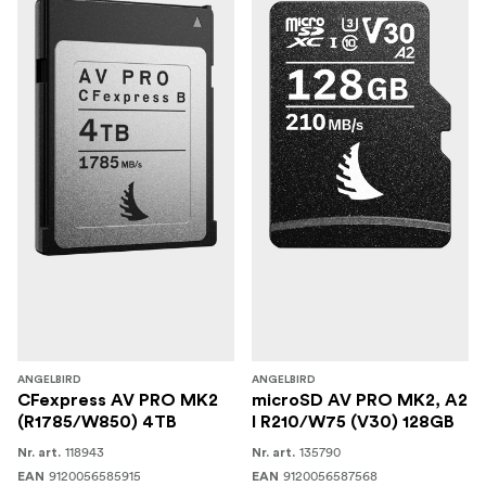
ANGELBIRD
ANGELBIRD
CFexpress AV PRO MK2
microSD AV PRO MK2, A2
(R1785/W850) 4TB
I R210/W75 (V30) 128GB
118943
135790
Nr. art.
Nr. art.
9120056585915
9120056587568
EAN
EAN