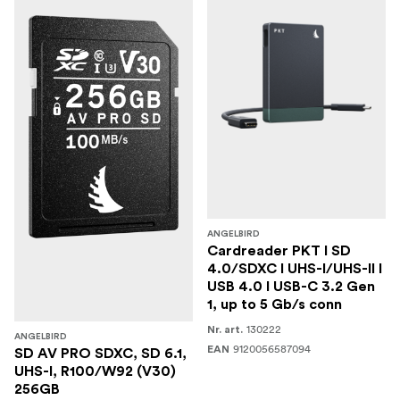
ANGELBIRD
Cardreader PKT I SD
4.0/SDXC I UHS-I/UHS-II I
USB 4.0 I USB-C 3.2 Gen
1, up to 5 Gb/s conn
130222
Nr. art.
ANGELBIRD
9120056587094
EAN
SD AV PRO SDXC, SD 6.1,
UHS-I, R100/W92 (V30)
256GB