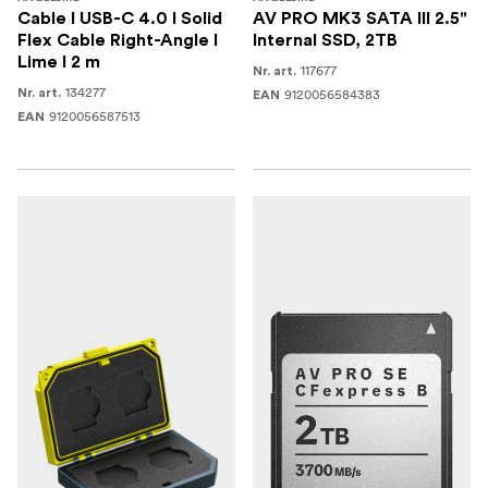
Cable I USB-C 4.0 I Solid
AV PRO MK3 SATA III 2.5"
Flex Cable Right-Angle I
Internal SSD, 2TB
Lime I 2 m
117677
Nr. art.
134277
Nr. art.
9120056584383
EAN
9120056587513
EAN