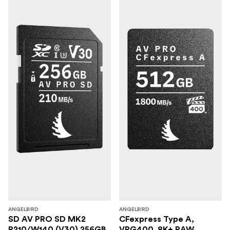
ANGELBIRD
ANGELBIRD
SD AV PRO SD MK2
CFexpress Type A,
R210/W140 (V30) 256GB
VPG400, 8K+ RAW,