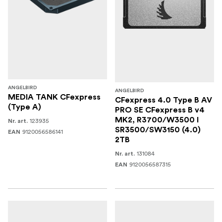
ANGELBIRD
ANGELBIRD
MEDIA TANK CFexpress
CFexpress 4.0 Type B AV
(Type A)
PRO SE CFexpress B v4
MK2, R3700/W3500 I
123935
Nr. art.
SR3500/SW3150 (4.0)
9120056586141
EAN
2TB
131084
Nr. art.
9120056587315
EAN