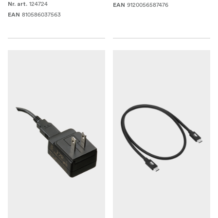
124724
Nr. art.
9120056587476
EAN
810586037563
EAN