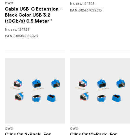
124725
OWC
Nr. art.
Cable USB-C Extension -
812437022315
EAN
Black Color USB 3.2
(10Gb/s) 0.5 Meter '
124723
Nr. art.
810586039970
EAN
OWC
OWC
ClingOn 2-Pack. For
ClingOn10-Pack. For