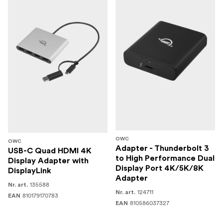
OWC
OWC
Adapter - Thunderbolt 3
USB-C Quad HDMI 4K
to High Performance Dual
Display Adapter with
Display Port 4K/5K/8K
DisplayLink
Adapter
135588
Nr. art.
124711
Nr. art.
810179170783
EAN
810586037327
EAN