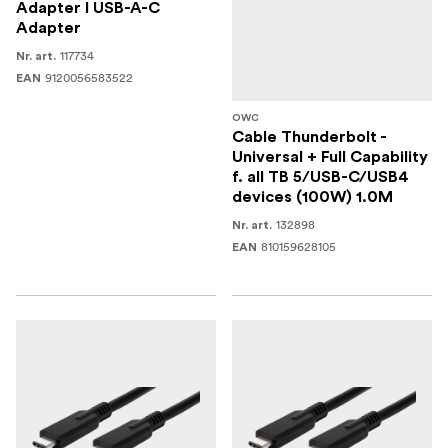
Adapter I USB-A-C
Adapter
117734
Nr. art.
9120056583522
EAN
OWC
Cable Thunderbolt -
Universal + Full Capability
f. all TB 5/USB-C/USB4
devices (100W) 1.0M
132898
Nr. art.
810159628105
EAN