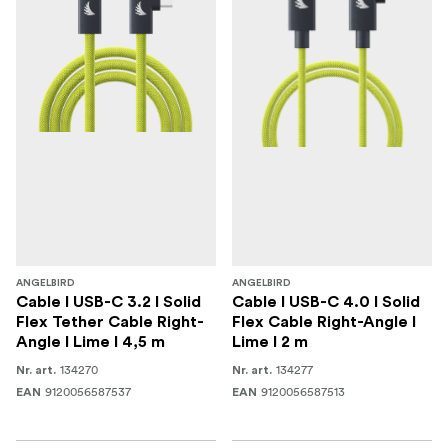
ANGELBIRD
ANGELBIRD
Cable I USB-C 3.2 I Solid
Cable I USB-C 4.0 I Solid
Flex Tether Cable Right-
Flex Cable Right-Angle I
Angle I Lime I 4,5 m
Lime I 2 m
134270
134277
Nr. art.
Nr. art.
9120056587537
9120056587513
EAN
EAN