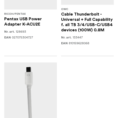
OWC
Cable Thunderbolt -
RICOH/PENTAX
Pentax USB Power
Universal + Full Capability
Adapter K-ACU2E
f. all TB 3/4/USB-C/USB4
devices (100W) 0.8M
128693
Nr. art.
027075304727
133447
EAN
Nr. art.
810159628068
EAN