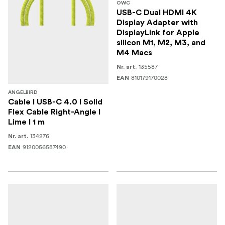
OWC
USB-C Dual HDMI 4K
Display Adapter with
DisplayLink for Apple
silicon M1, M2, M3, and
M4 Macs
135587
Nr. art.
810179170028
EAN
ANGELBIRD
Cable I USB-C 4.0 I Solid
Flex Cable Right-Angle I
Lime I 1 m
134276
Nr. art.
9120056587490
EAN