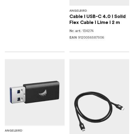
ANGELBIRD
Cable I USB-C 4.0 I Solid
Flex Cable I Lime I 2 m
134274
Nr. art.
9120056587506
EAN
ANGELBIRD