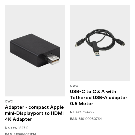
OWC
USB-C to C & A with
Tethered USB-A adapter
OWC
0.6 Meter
Adapter - compact Apple
124722
Nr. art.
mini-Displayport to HDMI
810100980764
4K Adapter
EAN
124712
Nr. art.
810586031134
EAN