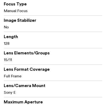
asigură o claritate și un contrast superioare pe
Focus Type
întregul câmp al imaginii.
Manual Focus
Ideală pentru condiții de
Deschidere rapidă f/1.4:
Image Stabilizer
luminozitate scăzută, aceasta oferă un control
No
rafinat asupra adâncimii câmpului, permițând
exprimarea creativă cu un blur de fundal frumos.
Length
128
Acoperire antireflex
ZEISS T
:
* Reduce efectul de
strălucire și fantomă, îmbunătățind contrastul și
Lens Elements/Groups
fidelitatea culorilor chiar și în situații de iluminare
15/11
dificile.
Lens Format Coverage
Dispune de o
Focalizare manuală de precizie:
Full Frame
aruncare de focalizare lină, cu rotație lungă, pentru
o focalizare meticuloasă, completată de un inel de
Lens/Camera Mount
diafragmă de-clickabil, făcându-l ideal atât pentru
Sony E
fotografii, cât și pentru aplicații video.
Maximum Aperture
Oferă o senzație
Legendarul ZEISS 3D Pop: