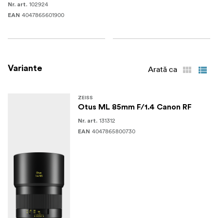
102924
Nr. art.
4047865601900
EAN
Variante
Arată ca
ZEISS
Otus ML 85mm F/1.4 Canon RF
131312
Nr. art.
4047865800730
EAN