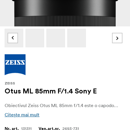
ZEISS
Otus ML 85mm F/1.4 Sony E
Obiectivul Zeiss Otus ML 85mm f/1.4 este o capodoperă a preciziei optice creată pentru camerele mirrorless full-frame. Disponibil în monturile Sony E, Canon RF și Nikon Z, acest obiectiv prim cu focalizare manuală este adaptat pentru profesioniști și entuziaști care solicită o calitate excepțională a imaginii și o atenție meticuloasă la detalii.
Citește mai mult
131311
2693-731
Nr. art.
Ven.art.nr.