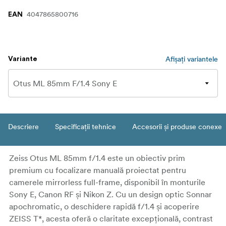
4047865800716
EAN
Afișați variantele
Variante
Descriere
Specificații tehnice
Accesorii și produse conexe
Zeiss Otus ML 85mm f/1.4 este un obiectiv prim
premium cu focalizare manuală proiectat pentru
camerele mirrorless full-frame, disponibil în monturile
Sony E, Canon RF și Nikon Z. Cu un design optic Sonnar
apochromatic, o deschidere rapidă f/1.4 și acoperire
ZEISS T*, acesta oferă o claritate excepțională, contrast