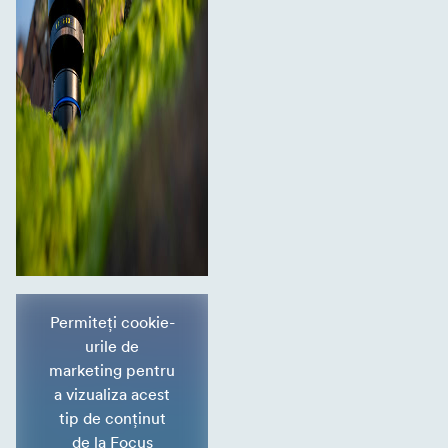
Permiteți cookie-
urile de
marketing pentru
a vizualiza acest
tip de conținut
de la Focus