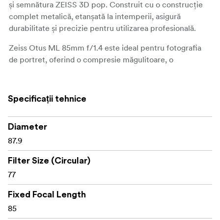
și semnătura ZEISS 3D pop. Construit cu o construcție
complet metalică, etanșată la intemperii, asigură
durabilitate și precizie pentru utilizarea profesională.
Zeiss Otus ML 85mm f/1.4 este ideal pentru fotografia
de portret, oferind o compresie măgulitoare, o
perspectivă naturală și fundaluri frumos estompate. De
asemenea, este potrivit pentru fotografia de lifestyle,
modă și evenimente bogate în detalii, unde izolarea
Specificații tehnice
subiectului și profunzimea creează imagini uimitoare.
Diameter
Caracteristici principale:
87.9
Proiectat pentru a minimiza
Design apocromatic:
aberațiile cromatice și franjurile de culoare, oferind
Filter Size (Circular)
o reproducere fidelă a culorilor și o claritate
77
remarcabilă.
Fixed Focal Length
Compus din 11 elemente în 9
Design optic Sonnar:
85
grupuri, inclusiv elemente asferice, acest design