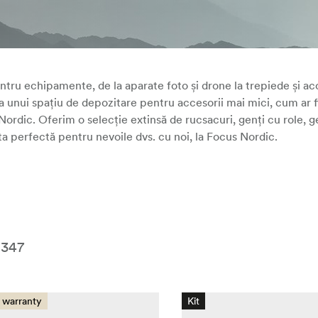
e.
Focus
tru echipamente, de la aparate foto și drone la trepiede și acc
 a unui spațiu de depozitare pentru accesorii mai mici, cum ar fi
ordic. Oferim o selecție extinsă de rucsacuri, genți cu role, ge
ta perfectă pentru nevoile dvs. cu noi, la Focus Nordic.
1347
 warranty
Kit