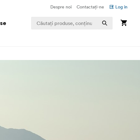
Despre noi
Contactați-ne
Log in
use