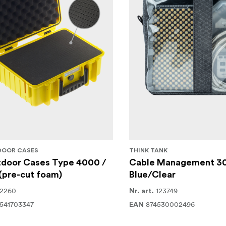
DOOR CASES
THINK TANK
door Cases Type 4000 /
Cable Management 30
(pre-cut foam)
Blue/Clear
12260
123749
Nr. art.
541703347
874530002496
EAN