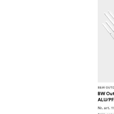
B&W OUT
BW Out
ALU/PF
1
Nr. art.