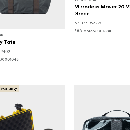
Mirrorless Mover 20 V
Green
124776
Nr. art.
874530001284
EAN
NK
y Tote
22402
530001048
 warranty