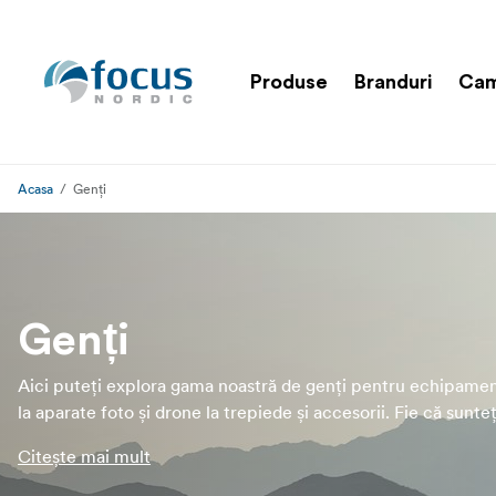
Produse
Branduri
Cam
Acasa
Genți
Genți
Aici puteți explora gama noastră de genți pentru echipamen
la aparate foto și drone la trepiede și accesorii. Fie că sunteț
căutarea unei genți de zi cu zi sau a unui spațiu de depozita
Citește mai mult
pentru accesorii mai mici, cum ar fi cabluri și accesorii, av
ce vă trebuie la Focus Nordic. Oferim o selecție extinsă de