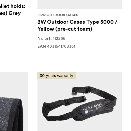
let holds:
ies) Grey
B&W OUTDOOR CASES
BW Outdoor Cases Type 5000 /
Yellow (pre-cut foam)
112266
Nr. art.
4031541703361
EAN
30 years warranty