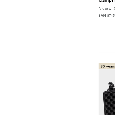
Campfi
1
Nr. art.
8745
EAN
30 years