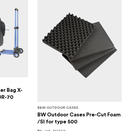
er Bag X-
 OR-70
B&W OUTDOOR CASES
BW Outdoor Cases Pre-Cut Foam
/SI for type 500