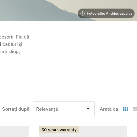
Fotografie: Andrius Laucius
esorii. Fie că
 cabluri și
nți sling,
Sortați după
:
Arată ca
30 years warranty