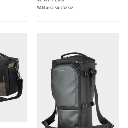
112308
Nr. art.
4031541703613
EAN