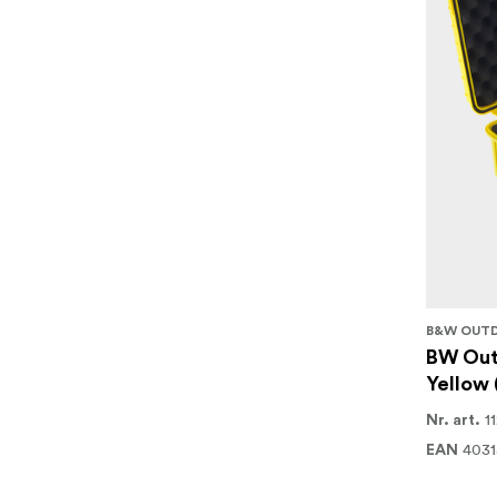
B&W OUT
BW Out
Yellow 
1
Nr. art.
4031
EAN