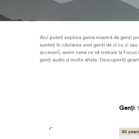
rucsacuri, genți cu role, genți sling, genți audio și multe altel
Descoperiți geanta perfectă pentru nevoile dvs. cu noi, la 
Nordic.
Aici puteți explora gama noastră de genți pen
sunteți în căutarea unei genți de zi cu zi sau
accesorii, avem ceea ce vă trebuie la Focus N
genți audio și multe altele. Descoperiți gean
Genți
30 years