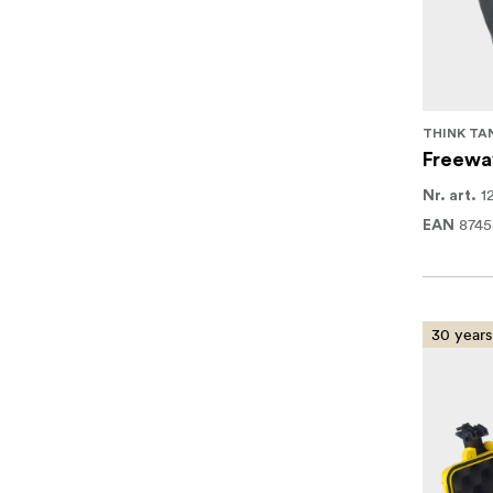
THINK TA
Freewa
1
Nr. art.
874
EAN
30 years