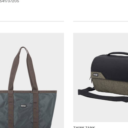
541737205
THINK TANK