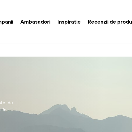
panii
Ambasadori
Inspiratie
Recenzii de prod
te, de
i în
re
em ceea