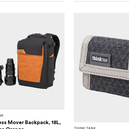
NK
ess Mover Backpack, 18L,
THINK TANK