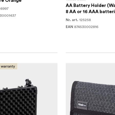
re Orange
AA Battery Holder (Wal
26997
8 AA or 16 AAA batter
30001437
125258
Nr. art.
874530002816
EAN
 warranty