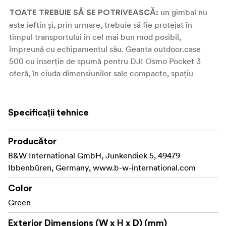
un gimbal nu
TOATE TREBUIE SĂ SE POTRIVEASCĂ:
este ieftin și, prin urmare, trebuie să fie protejat în
timpul transportului în cel mai bun mod posibil,
împreună cu echipamentul său. Geanta outdoor.case
500 cu inserție de spumă pentru DJI Osmo Pocket 3
oferă, în ciuda dimensiunilor sale compacte, spațiu
pentru un Pocket 3 sau pentru amplul Osmo Pocket 3
Creator Combo. Datorită inserției personalizate din
spumă este posibil, să transportați în siguranță gimbalul
Specificații tehnice
camerei dvs. în servietă.
Producător
sunteți în vacanță și doriți să realizați
ÎN TURNEU:
fotografii de peisaj uluitoare cu DJI Osmo Pocket 3? Dar
B&W International GmbH, Junkendiek 5, 49479
cum vă transportați gimbalul cu echipamentul
Ibbenbüren, Germany, www.b-w-international.com
suplimentar la destinația dorită? Datorită inserției de
Color
spumă personalizată cu precizie în husa de la B&W,
Green
Pocket 3 este protejat în mod optim împotriva
convulsiilor.
Exterior Dimensions (W x H x D) (mm)