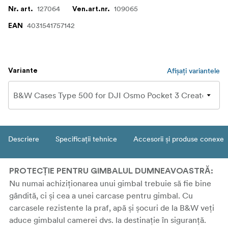
127064
109065
Nr. art.
Ven.art.nr.
4031541757142
EAN
Afișați variantele
Variante
Descriere
Specificații tehnice
Accesorii și produse conexe
PROTECȚIE PENTRU GIMBALUL DUMNEAVOASTRĂ:
Nu numai achiziționarea unui gimbal trebuie să fie bine
gândită, ci și cea a unei carcase pentru gimbal. Cu
carcasele rezistente la praf, apă și șocuri de la B&W veți
aduce gimbalul camerei dvs. la destinație în siguranță.