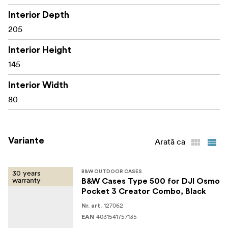
Interior Depth
certificată în conformitate cu MIL-STD-810,
205
STANAG 4280, DEF STAN 81-41 și ATA 300
Interior Height
aptă pentru aer: supapă automată de compensare a
145
presiunii
rezistentă, rezistentă la praf, rezistentă la apă
Interior Width
(certificată IP67)
80
temperatură stabilă de la -30° C până la +80° C
ecuson cu numele
Variante
Arată ca
stivuibilă
30 years
B&W OUTDOOR CASES
două ochiuri pentru lacăte (Ø 4,5 mm)
warranty
B&W Cases Type 500 for DJI Osmo
Pocket 3 Creator Combo, Black
două încuietori pentru o protecție maximă
127062
Nr. art.
4031541757135
EAN
Dimensiuni