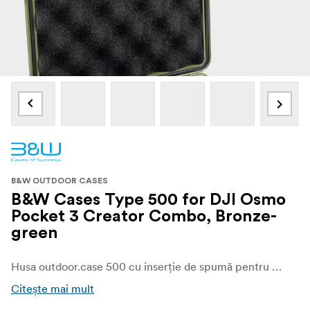
B&W OUTDOOR CASES
B&W Cases Type 500 for DJI Osmo
Pocket 3 Creator Combo, Bronze-
green
Husa outdoor.case 500 cu inserție de spumă pentru DJI Osmo Pocket 3 oferă, în ciuda dimensiunilor sale compacte, spațiu pentru un Pocket 3 sau pentru amplul Combo Osmo Pocket 3 Creator. Datorită inserției personalizate din spumă este posibil, să transportați în siguranță gimbalul camerei dvs. în carcasă.
Citește mai mult