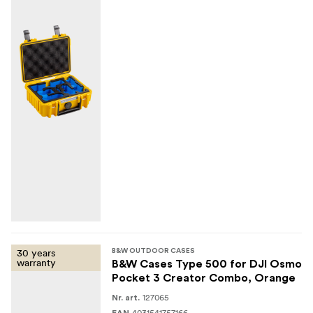
30 years
B&W OUTDOOR CASES
warranty
B&W Cases Type 500 for DJI Osmo
Pocket 3 Creator Combo, Orange
127065
Nr. art.
4031541757166
EAN