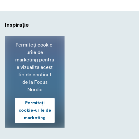
Inspirație
Permiteți cookie-
urile de
marketing pentru
a vizualiza acest
tip de conținut
de la Focus
Nordic
Permiteți
cookie-urile de
marketing