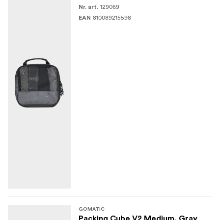
129069
Nr. art.
810089215598
EAN
GOMATIC
Packing Cube V2 Medium, Gray