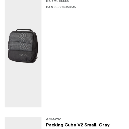
116665
Nr. art.
850019169515
EAN
GOMATIC
Packing Cube V2 Small, Gray