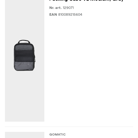
129071
Nr. art.
810089215604
EAN
GOMATIC