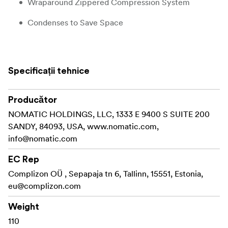
Wraparound Zippered Compression System
Condenses to Save Space
5" Depth Compresses to 2.5"
See-Through Mesh Front Panel
Specificații tehnice
Lightweight Ripstop Nylon
Producător
In the Box
NOMATIC HOLDINGS, LLC, 1333 E 9400 S SUITE 200
Gomatic Packing Cube (Black, Small)
SANDY, 84093, USA, www.nomatic.com,
info@nomatic.com
Limited Lifetime Warranty
EC Rep
Complizon OÜ , Sepapaja tn 6, Tallinn, 15551, Estonia,
eu@complizon.com
Weight
110