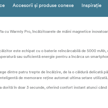
ice
Accesorii și produse conexe
Inspirație
fla cu Warmly Pro, încălzitoarele de mâini magnetice inovatoa
ălzitor este echipat cu o baterie reîncărcabilă de 5000 mAh, 
emperatură sau suficientă energie pentru a încărca un smartph
ege dintre patru trepte de încălzire, de la o căldură delicată pâ
teligentă de memorare reține automat ultima setare utilizată.
a dorită în doar 3 secunde, oferind confort instant atunci când
izat din aluminiu periat rezistent, Warmly Pro oferă retenție
urii și o senzație premium la utilizare.