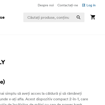
Despre noi
Contactați-ne
Log in
use
e)
i simplu să aveți acces la căldură și să rămâneți
unde v-ați afla. Acest dispozitiv compact 2-în-1, care
ția de încălzitor de mâini cu cea de power bank,