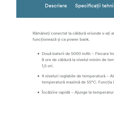
Descriere
Specificații tehn
Rămâneți conectat la căldură oriunde v-ați a
funcționează și ca power bank.
Două baterii de 5000 mAh – Fiecare înc
8 ore de căldură la nivelul minim de t
1,5 ori.
4 niveluri reglabile de temperatură – Al
temperatură maximă de 55°C. Funcția in
Încălzire rapidă – Ajunge la temperatur
Construcție premium din aluminiu – Real
căldurii, distribuție uniformă a temperat