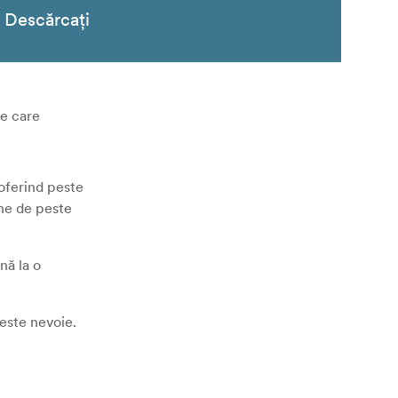
Descărcați
re care
oferind peste
one de peste
nă la o
 este nevoie.
 excelentă a