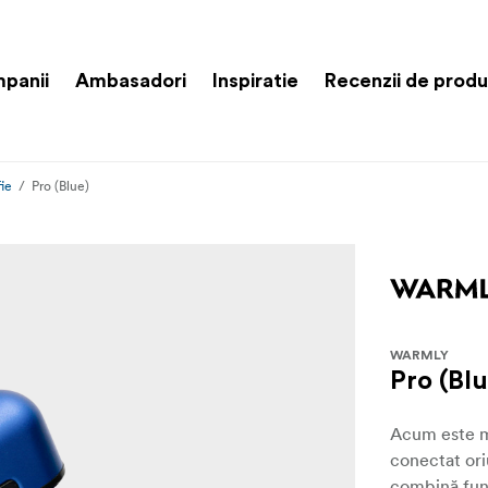
panii
Ambasadori
Inspiratie
Recenzii de prod
ie
Pro (Blue)
WARMLY
Pro (Blu
Acum este ma
conectat ori
combină func