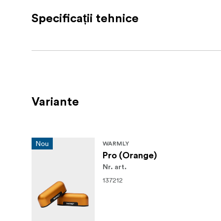
Specificații tehnice
Ideal pentru aventuri în aer liber, călătorii,
portabilă și o sursă de energie de rezervă.
Variante
Nou
WARMLY
Pro (Orange)
Nr. art.
137212