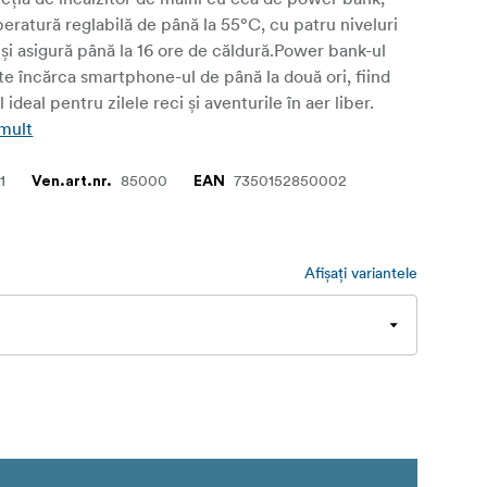
eratură reglabilă de până la 55°C, cu patru niveluri
, și asigură până la 16 ore de căldură.Power bank-ul
te încărca smartphone-ul de până la două ori, fiind
deal pentru zilele reci și aventurile în aer liber.
 mult
1
85000
7350152850002
Ven.art.nr.
EAN
Afișați variantele