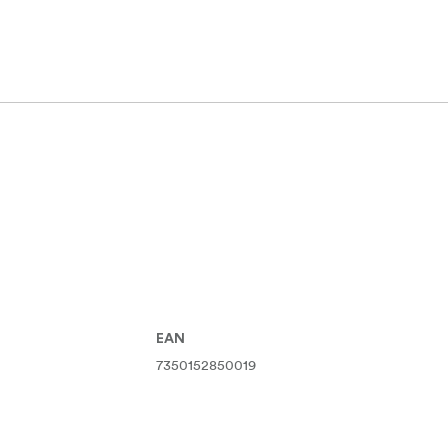
 evenimente sportive sau orice zi rece în care aveți nevoie de că
EAN
7350152850019