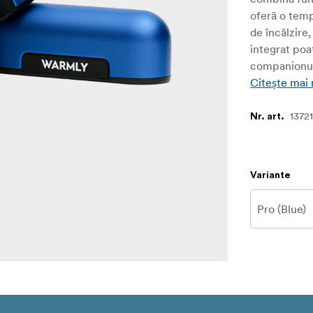
oferă o temp
de încălzire
integrat poa
companionul i
Citește mai
13721
Nr. art.
Variante