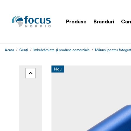
Produse
Branduri
Cam
Acasa
Genți
Îmbrăcăminte și produse comerciale
Mănuși pentru fotograf
Nou