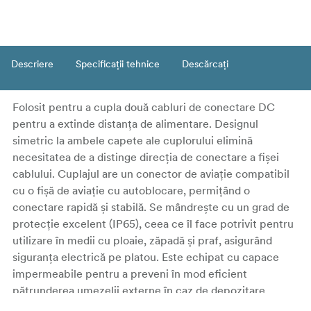
Descriere
Specificații tehnice
Descărcați
Folosit pentru a cupla două cabluri de conectare DC
pentru a extinde distanța de alimentare. Designul
simetric la ambele capete ale cuplorului elimină
necesitatea de a distinge direcția de conectare a fișei
cablului. Cuplajul are un conector de aviație compatibil
cu o fișă de aviație cu autoblocare, permițând o
conectare rapidă și stabilă. Se mândrește cu un grad de
protecție excelent (IP65), ceea ce îl face potrivit pentru
utilizare în medii cu ploaie, zăpadă și praf, asigurând
siguranța electrică pe platou. Este echipat cu capace
impermeabile pentru a preveni în mod eficient
pătrunderea umezelii externe în caz de depozitare
necorespunzătoare.