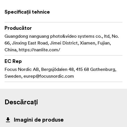
Clasificare IP: IP65 * Compatibil cu: Cabluri de
Specificații tehnice
conectare DC ale Evoke 1200/1200B/900C
Include:
Producător
Guangdong nanguang photo&video systems co., ltd, No.
AS-CP-EV1200 Cuplaj pentru cablu de extensie DC
66, Jinxing East Road, Jimei District, Xiamen, Fujian,
pentru Evoke 1200/1200B/900C ×1
China, https://nanlite.com/
Manual de utilizare ×1
EC Rep
Notă: Cablurile de extensie DC pentru Evoke
Focus Nordic AB, Bergsjödalen 48, 415 68 Gothenburg,
1200/1200B/900C sunt disponibile în trei opțiuni de
Sweden,
eurep@focusnordic.com
lungime: 7,5m, 10m și 12m. La cuplare, lungimea totală a
cablului nu trebuie să depășească 20m.
Descărcați
Imagini de produse