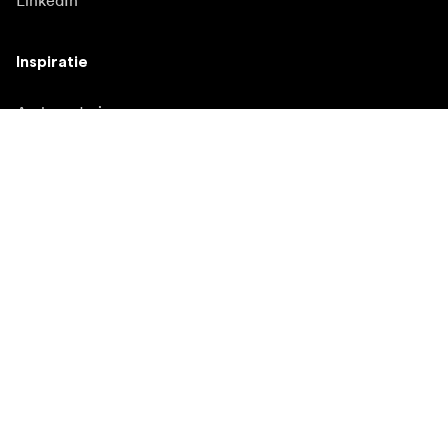
LinkedIn
Inspiratie
Ambasadori
Inspiratie
Campanii
Redacție
Banca media
Firmware și actualizări
Abonează-te la buletinul informativ
Primiți cele mai recente știri despre produse, inspirație și
oferte speciale.