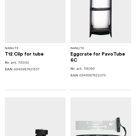
Placă metalică x3
Geantă de transport x1
NANLITE
NANLITE
T12 Clip for tube
Eggcrate for PavoTube
6C
113592
Nr. art.
114099
6949987421337
Nr. art.
EAN
6949987422075
EAN