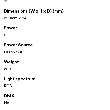
95
Tub LED RGB + WWW
Dimensions (W x H x D) (mm)
Greutate: 280 grame
250mm x φ4
Lungime: 25cm
Power
Temperatura culorii: 2700K-7500K cu reglaj
6
verde/magenta
Power Source
CRI: 95
DC 5V/2A
TLCI: 97
Weight
Dimming: 0-100%
260
Baterie: Built in 3.7V/2200mA Li-Ion reîncărcabilă
Light spectrum
RGB
Durata de funcționare a bateriei: 65 minute la 100%
luminozitate
DMX
Încărcător: Prin USB-C
No