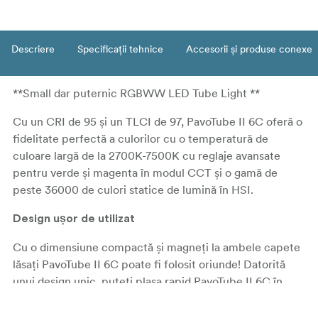
Descriere
Specificații tehnice
Accesorii și produse conexe
**Small dar puternic RGBWW LED Tube Light **
Cu un CRI de 95 și un TLCI de 97, PavoTube II 6C oferă o
fidelitate perfectă a culorilor cu o temperatură de
culoare largă de la 2700K-7500K cu reglaje avansate
pentru verde și magenta în modul CCT și o gamă de
peste 36000 de culori statice de lumină în HSI.
Design ușor de utilizat
Cu o dimensiune compactă și magneți la ambele capete
lăsați PavoTube II 6C poate fi folosit oriunde! Datorită
unui design unic, puteți plasa rapid PavoTube II 6C în
multe unghiuri dorite și puteți avea în continuare o
lumină moale uniformă. Cu un suport standard industrial