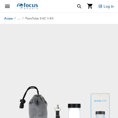
Log in
...
Acasa
PavoTube II 6C 1-Kit