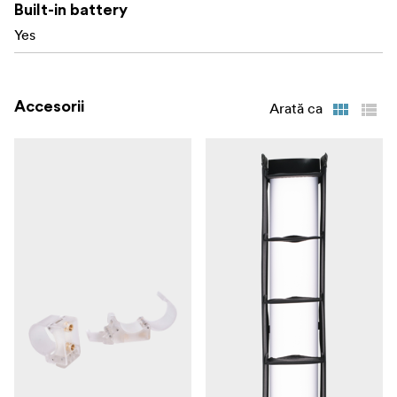
Control fără fir: 2.4ghz
Built-in battery
Yes
Magneți încorporați
** Iluminare: **
Accesorii
Arată ca
2700K: 0.5m-572lux; 1m-149lux; 2m-39lux
3200K: 0.5m-644lux; 1m-168lux; 2m-44lux
5600K: 0.5m-702lux; 1m-183lux; 2m-48lux
6500K: 0.5m-711lux; 1m-186lux; 2m-48lux
7500K: 0.5m-688lux; 1m-174lux; 2m-45lux
În cutie
PavoTube II 6C x1
Cablu USB x1
Curea de încheietură x1