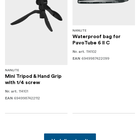
NANLITE
Waterproof bag for
PavoTube 6 II C
114102
Nr. art.
6949987422099
EAN
NANLITE
Mini Tripod & Hand Grip
with 1/4 screw
114101
Nr. art.
6949987422112
EAN